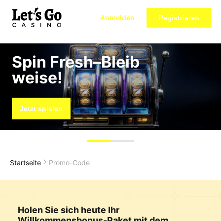
Anmelden
Registrieren
Spin Fresh–Bleib
weise!
Jetzt spielen
Startseite
Promo-Code
Holen Sie sich heute Ihr
Willkommensbonus-Paket mit dem