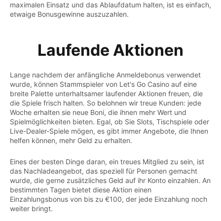
maximalen Einsatz und das Ablaufdatum halten, ist es einfach,
etwaige Bonusgewinne auszuzahlen.
Laufende Aktionen
Lange nachdem der anfängliche Anmeldebonus verwendet
wurde, können Stammspieler von Let's Go Casino auf eine
breite Palette unterhaltsamer laufender Aktionen freuen, die
die Spiele frisch halten. So belohnen wir treue Kunden: jede
Woche erhalten sie neue Boni, die ihnen mehr Wert und
Spielmöglichkeiten bieten. Egal, ob Sie Slots, Tischspiele oder
Live-Dealer-Spiele mögen, es gibt immer Angebote, die Ihnen
helfen können, mehr Geld zu erhalten.
Eines der besten Dinge daran, ein treues Mitglied zu sein, ist
das Nachladeangebot, das speziell für Personen gemacht
wurde, die gerne zusätzliches Geld auf ihr Konto einzahlen. An
bestimmten Tagen bietet diese Aktion einen
Einzahlungsbonus von bis zu €100, der jede Einzahlung noch
weiter bringt.