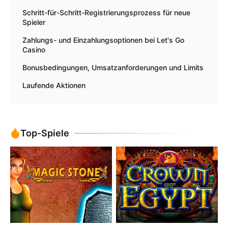
Schritt-für-Schritt-Registrierungsprozess für neue
Spieler
Zahlungs- und Einzahlungsoptionen bei Let's Go
Casino
Bonusbedingungen, Umsatzanforderungen und Limits
Laufende Aktionen
Beliebte laufende Aktionen
VIP-Vorteile und Treueprämien bei Let's Go Casino
Top-Spiele
Nutzen Sie besondere App-Aktionen und genießen
Sie ein reibungsloses mobiles Erlebnis bei Let's Go
Casino
Hilfreicher Leitfaden für Let's Go Casino Promo-Codes