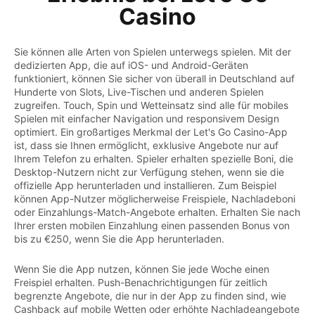
Casino
Sie können alle Arten von Spielen unterwegs spielen. Mit der
dedizierten App, die auf iOS- und Android-Geräten
funktioniert, können Sie sicher von überall in Deutschland auf
Hunderte von Slots, Live-Tischen und anderen Spielen
zugreifen. Touch, Spin und Wetteinsatz sind alle für mobiles
Spielen mit einfacher Navigation und responsivem Design
optimiert. Ein großartiges Merkmal der Let's Go Casino-App
ist, dass sie Ihnen ermöglicht, exklusive Angebote nur auf
Ihrem Telefon zu erhalten. Spieler erhalten spezielle Boni, die
Desktop-Nutzern nicht zur Verfügung stehen, wenn sie die
offizielle App herunterladen und installieren. Zum Beispiel
können App-Nutzer möglicherweise Freispiele, Nachladeboni
oder Einzahlungs-Match-Angebote erhalten. Erhalten Sie nach
Ihrer ersten mobilen Einzahlung einen passenden Bonus von
bis zu €250, wenn Sie die App herunterladen.
Wenn Sie die App nutzen, können Sie jede Woche einen
Freispiel erhalten. Push-Benachrichtigungen für zeitlich
begrenzte Angebote, die nur in der App zu finden sind, wie
Cashback auf mobile Wetten oder erhöhte Nachladeangebote