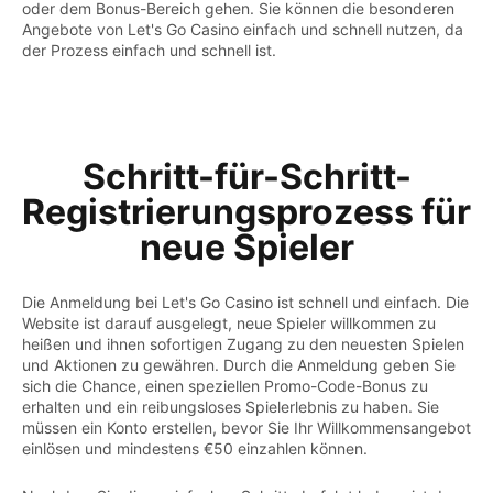
oder dem Bonus-Bereich gehen. Sie können die besonderen
Angebote von Let's Go Casino einfach und schnell nutzen, da
der Prozess einfach und schnell ist.
Schritt-für-Schritt-
Registrierungsprozess für
neue Spieler
Die Anmeldung bei Let's Go Casino ist schnell und einfach. Die
Website ist darauf ausgelegt, neue Spieler willkommen zu
heißen und ihnen sofortigen Zugang zu den neuesten Spielen
und Aktionen zu gewähren. Durch die Anmeldung geben Sie
sich die Chance, einen speziellen Promo-Code-Bonus zu
erhalten und ein reibungsloses Spielerlebnis zu haben. Sie
müssen ein Konto erstellen, bevor Sie Ihr Willkommensangebot
einlösen und mindestens €50 einzahlen können.