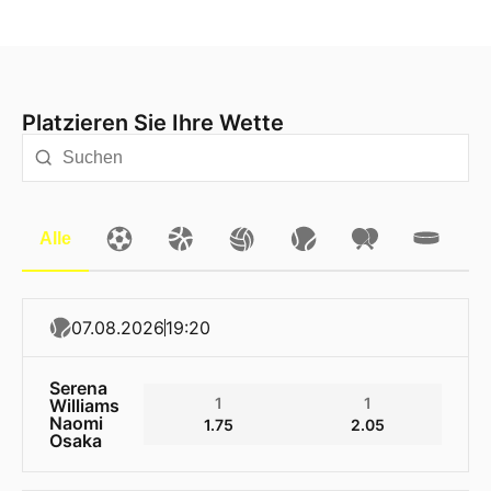
Platzieren Sie Ihre Wette
Alle
07.08.2026
19:20
Serena
1
1
Williams
Naomi
1.75
2.05
Osaka