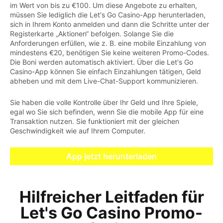
im Wert von bis zu €100. Um diese Angebote zu erhalten,
müssen Sie lediglich die Let's Go Casino-App herunterladen,
sich in Ihrem Konto anmelden und dann die Schritte unter der
Registerkarte „Aktionen“ befolgen. Solange Sie die
Anforderungen erfüllen, wie z. B. eine mobile Einzahlung von
mindestens €20, benötigen Sie keine weiteren Promo-Codes.
Die Boni werden automatisch aktiviert. Über die Let's Go
Casino-App können Sie einfach Einzahlungen tätigen, Geld
abheben und mit dem Live-Chat-Support kommunizieren.
Sie haben die volle Kontrolle über Ihr Geld und Ihre Spiele,
egal wo Sie sich befinden, wenn Sie die mobile App für eine
Transaktion nutzen. Sie funktioniert mit der gleichen
Geschwindigkeit wie auf Ihrem Computer.
App jetzt herunterladen
Hilfreicher Leitfaden für
Let's Go Casino Promo-