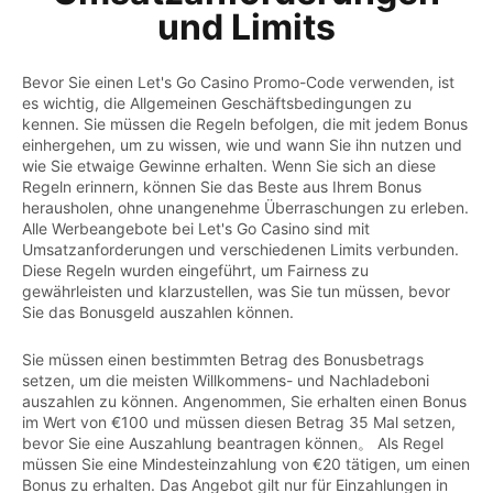
und Limits
Bevor Sie einen Let's Go Casino Promo-Code verwenden, ist
es wichtig, die Allgemeinen Geschäftsbedingungen zu
kennen. Sie müssen die Regeln befolgen, die mit jedem Bonus
einhergehen, um zu wissen, wie und wann Sie ihn nutzen und
wie Sie etwaige Gewinne erhalten. Wenn Sie sich an diese
Regeln erinnern, können Sie das Beste aus Ihrem Bonus
herausholen, ohne unangenehme Überraschungen zu erleben.
Alle Werbeangebote bei Let's Go Casino sind mit
Umsatzanforderungen und verschiedenen Limits verbunden.
Diese Regeln wurden eingeführt, um Fairness zu
gewährleisten und klarzustellen, was Sie tun müssen, bevor
Sie das Bonusgeld auszahlen können.
Sie müssen einen bestimmten Betrag des Bonusbetrags
setzen, um die meisten Willkommens- und Nachladeboni
auszahlen zu können. Angenommen, Sie erhalten einen Bonus
im Wert von €100 und müssen diesen Betrag 35 Mal setzen,
bevor Sie eine Auszahlung beantragen können。 Als Regel
müssen Sie eine Mindesteinzahlung von €20 tätigen, um einen
Bonus zu erhalten. Das Angebot gilt nur für Einzahlungen in