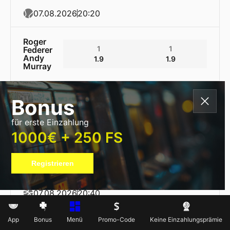
07.08.2026
20:20
Roger
1
1
Federer
Andy
1.9
1.9
Murray
Bonus
07.08.2026
18:40
für erste Einzahlung
1000€ + 250 FS
Manchester
1
x
1
City
1.95
3.1
3.2
Chelsea
Registrieren
07.08.2026
20:40
App
Bonus
Promo-Code
Keine Einzahlungsprämie
Menü
Miami Heat
1
x
1