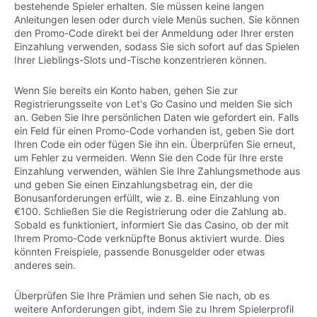
bestehende Spieler erhalten. Sie müssen keine langen
Anleitungen lesen oder durch viele Menüs suchen. Sie können
den Promo-Code direkt bei der Anmeldung oder Ihrer ersten
Einzahlung verwenden, sodass Sie sich sofort auf das Spielen
Ihrer Lieblings-Slots und-Tische konzentrieren können.
Wenn Sie bereits ein Konto haben, gehen Sie zur
Registrierungsseite von Let's Go Casino und melden Sie sich
an. Geben Sie Ihre persönlichen Daten wie gefordert ein. Falls
ein Feld für einen Promo-Code vorhanden ist, geben Sie dort
Ihren Code ein oder fügen Sie ihn ein. Überprüfen Sie erneut,
um Fehler zu vermeiden. Wenn Sie den Code für Ihre erste
Einzahlung verwenden, wählen Sie Ihre Zahlungsmethode aus
und geben Sie einen Einzahlungsbetrag ein, der die
Bonusanforderungen erfüllt, wie z. B. eine Einzahlung von
€100. Schließen Sie die Registrierung oder die Zahlung ab.
Sobald es funktioniert, informiert Sie das Casino, ob der mit
Ihrem Promo-Code verknüpfte Bonus aktiviert wurde. Dies
könnten Freispiele, passende Bonusgelder oder etwas
anderes sein.
Überprüfen Sie Ihre Prämien und sehen Sie nach, ob es
weitere Anforderungen gibt, indem Sie zu Ihrem Spielerprofil