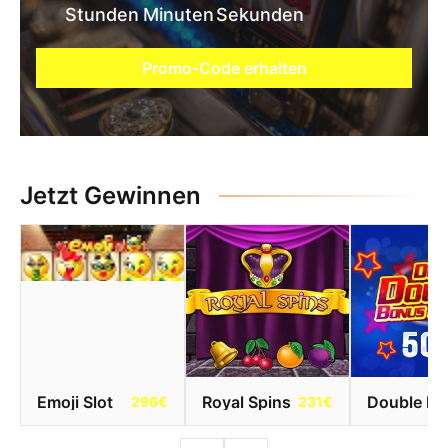
Stunden
Minuten
Sekunden
Promo-Code erhalten
Jetzt Gewinnen
Emoji Slot
Royal Spins
Do
296€
231€