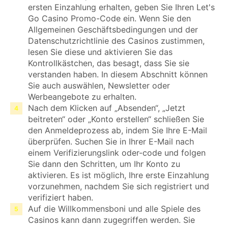
ersten Einzahlung erhalten, geben Sie Ihren Let's
Go Casino Promo-Code ein. Wenn Sie den
Allgemeinen Geschäftsbedingungen und der
Datenschutzrichtlinie des Casinos zustimmen,
lesen Sie diese und aktivieren Sie das
Kontrollkästchen, das besagt, dass Sie sie
verstanden haben. In diesem Abschnitt können
Sie auch auswählen, Newsletter oder
Werbeangebote zu erhalten.
Nach dem Klicken auf „Absenden“, „Jetzt
beitreten“ oder „Konto erstellen“ schließen Sie
den Anmeldeprozess ab, indem Sie Ihre E-Mail
überprüfen. Suchen Sie in Ihrer E-Mail nach
einem Verifizierungslink oder-code und folgen
Sie dann den Schritten, um Ihr Konto zu
aktivieren. Es ist möglich, Ihre erste Einzahlung
vorzunehmen, nachdem Sie sich registriert und
verifiziert haben.
Auf die Willkommensboni und alle Spiele des
Casinos kann dann zugegriffen werden. Sie