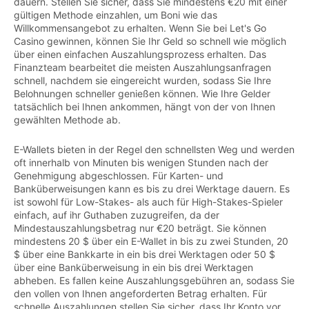
dauern. Stellen Sie sicher, dass Sie mindestens €20 mit einer
gültigen Methode einzahlen, um Boni wie das
Willkommensangebot zu erhalten. Wenn Sie bei Let's Go
Casino gewinnen, können Sie Ihr Geld so schnell wie möglich
über einen einfachen Auszahlungsprozess erhalten. Das
Finanzteam bearbeitet die meisten Auszahlungsanfragen
schnell, nachdem sie eingereicht wurden, sodass Sie Ihre
Belohnungen schneller genießen können. Wie Ihre Gelder
tatsächlich bei Ihnen ankommen, hängt von der von Ihnen
gewählten Methode ab.
E-Wallets bieten in der Regel den schnellsten Weg und werden
oft innerhalb von Minuten bis wenigen Stunden nach der
Genehmigung abgeschlossen. Für Karten- und
Banküberweisungen kann es bis zu drei Werktage dauern. Es
ist sowohl für Low-Stakes- als auch für High-Stakes-Spieler
einfach, auf ihr Guthaben zuzugreifen, da der
Mindestauszahlungsbetrag nur €20 beträgt. Sie können
mindestens 20 $ über ein E-Wallet in bis zu zwei Stunden, 20
$ über eine Bankkarte in ein bis drei Werktagen oder 50 $
über eine Banküberweisung in ein bis drei Werktagen
abheben. Es fallen keine Auszahlungsgebühren an, sodass Sie
den vollen von Ihnen angeforderten Betrag erhalten. Für
schnelle Auszahlungen stellen Sie sicher, dass Ihr Konto vor