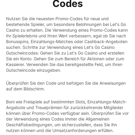
Codes
Nutzen Sie die neuesten Promo-Codes für neue und
bestehende Spieler, um besondere Belohnungen bei Let's Go
Casino zu erhalten. Die Verwendung eines Promo-Codes kann
Ihr Spielerlebnis und Ihren Wert verbessern, egal ob Sie nach
Bonusspins, Einzahlungs-Matches oder Cashback-Angeboten
suchen. Schritte zur Verwendung eines Let's Go Casino
Gutscheincodes: Gehen Sie zu Let's Go Casino und erstellen
Sie ein Konto. Gehen Sie zum Bereich für Aktionen oder zum
Kassierer. Verwenden Sie das bereitgestellte Feld, um Ihren
Gutscheincode einzugeben.
Überprüfen Sie den Code und befolgen Sie die Anweisungen
auf dem Bildschirm.
Boni wie Freispiele auf bestimmten Slots, Einzahlungs-Match-
Angebote und Treueprämien für zurückkehrende Mitglieder
können über Promo-Codes verfügbar sein. Überprüfen Sie vor
der Verwendung eines Codes immer die Allgemeinen
Geschäftsbedingungen, um sicherzustellen, dass Sie ihn
nutzen können und die Umsatzanforderungen erfüllen.