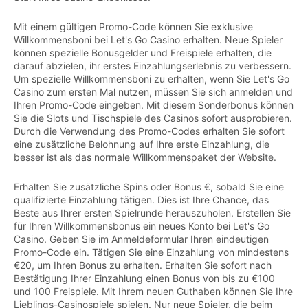
Mit einem gültigen Promo-Code können Sie exklusive
Willkommensboni bei Let's Go Casino erhalten. Neue Spieler
können spezielle Bonusgelder und Freispiele erhalten, die
darauf abzielen, ihr erstes Einzahlungserlebnis zu verbessern.
Um spezielle Willkommensboni zu erhalten, wenn Sie Let's Go
Casino zum ersten Mal nutzen, müssen Sie sich anmelden und
Ihren Promo-Code eingeben. Mit diesem Sonderbonus können
Sie die Slots und Tischspiele des Casinos sofort ausprobieren.
Durch die Verwendung des Promo-Codes erhalten Sie sofort
eine zusätzliche Belohnung auf Ihre erste Einzahlung, die
besser ist als das normale Willkommenspaket der Website.
Erhalten Sie zusätzliche Spins oder Bonus €, sobald Sie eine
qualifizierte Einzahlung tätigen. Dies ist Ihre Chance, das
Beste aus Ihrer ersten Spielrunde herauszuholen. Erstellen Sie
für Ihren Willkommensbonus ein neues Konto bei Let's Go
Casino. Geben Sie im Anmeldeformular Ihren eindeutigen
Promo-Code ein. Tätigen Sie eine Einzahlung von mindestens
€20, um Ihren Bonus zu erhalten. Erhalten Sie sofort nach
Bestätigung Ihrer Einzahlung einen Bonus von bis zu €100
und 100 Freispiele. Mit Ihrem neuen Guthaben können Sie Ihre
Lieblings-Casinospiele spielen. Nur neue Spieler, die beim