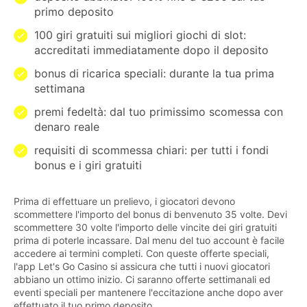
primo deposito
100 giri gratuiti sui migliori giochi di slot:
accreditati immediatamente dopo il deposito
bonus di ricarica speciali: durante la tua prima
settimana
premi fedeltà: dal tuo primissimo scomessa con
denaro reale
requisiti di scommessa chiari: per tutti i fondi
bonus e i giri gratuiti
Prima di effettuare un prelievo, i giocatori devono
scommettere l'importo del bonus di benvenuto 35 volte. Devi
scommettere 30 volte l'importo delle vincite dei giri gratuiti
prima di poterle incassare. Dal menu del tuo account è facile
accedere ai termini completi. Con queste offerte speciali,
l'app Let's Go Casino si assicura che tutti i nuovi giocatori
abbiano un ottimo inizio. Ci saranno offerte settimanali ed
eventi speciali per mantenere l'eccitazione anche dopo aver
effettuato il tuo primo deposito.