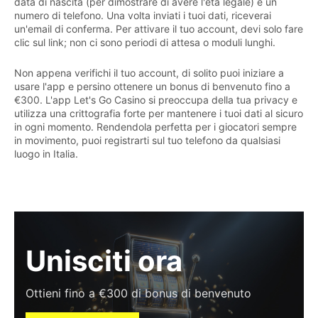
data di nascita (per dimostrare di avere l'età legale) e un
numero di telefono. Una volta inviati i tuoi dati, riceverai
un'email di conferma. Per attivare il tuo account, devi solo fare
clic sul link; non ci sono periodi di attesa o moduli lunghi.
Non appena verifichi il tuo account, di solito puoi iniziare a
usare l'app e persino ottenere un bonus di benvenuto fino a
€300. L'app Let's Go Casino si preoccupa della tua privacy e
utilizza una crittografia forte per mantenere i tuoi dati al sicuro
in ogni momento. Rendendola perfetta per i giocatori sempre
in movimento, puoi registrarti sul tuo telefono da qualsiasi
luogo in Italia.
Unisciti ora
Ottieni fino a €300 di bonus di benvenuto