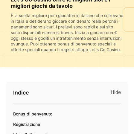
migliori giochi da tavolo
È la scelta migliore per i giocatori in italiano che si trovano
in Italia e desiderano giocare con denaro reale perché i
pagamenti sono sicuri, i prelievi sono rapidi e sul sito
sono disponibili numerosi bonus. Inizia a giocare con €
oggi stesso e goditi un intrattenimento senza interruzioni
ovunque. Puoi ottenere bonus di benvenuto speciali e
offerte speciali quando ti registri all'app Let's Go Casino.
Indice
Hide
Bonus di benvenuto
Registrazione