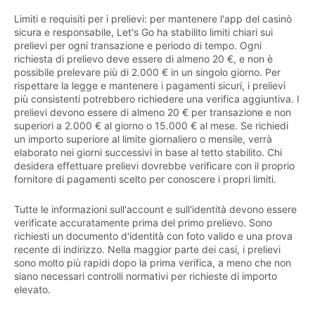
Limiti e requisiti per i prelievi: per mantenere l'app del casinò
sicura e responsabile, Let's Go ha stabilito limiti chiari sui
prelievi per ogni transazione e periodo di tempo. Ogni
richiesta di prelievo deve essere di almeno 20 €, e non è
possibile prelevare più di 2.000 € in un singolo giorno. Per
rispettare la legge e mantenere i pagamenti sicuri, i prelievi
più consistenti potrebbero richiedere una verifica aggiuntiva. I
prelievi devono essere di almeno 20 € per transazione e non
superiori a 2.000 € al giorno o 15.000 € al mese. Se richiedi
un importo superiore al limite giornaliero o mensile, verrà
elaborato nei giorni successivi in base al tetto stabilito. Chi
desidera effettuare prelievi dovrebbe verificare con il proprio
fornitore di pagamenti scelto per conoscere i propri limiti.
Tutte le informazioni sull'account e sull'identità devono essere
verificate accuratamente prima del primo prelievo. Sono
richiesti un documento d'identità con foto valido e una prova
recente di indirizzo. Nella maggior parte dei casi, i prelievi
sono molto più rapidi dopo la prima verifica, a meno che non
siano necessari controlli normativi per richieste di importo
elevato.