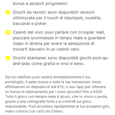
bonus e jackpot progressivi.
Giochi da tavolo: sono disponibili versioni
ottimizzate per il touch di blackjack, roulette,
baccarat e poker.
Casinò dal vivo: puoi parlare con croupier reali,
piazzare scommesse in tempo reale e guardare
video in diretta per avere la sensazione di
trovarti davvero in un casinò vero.
Giochi istantanei: sono disponibili giochi pick-up-
and-play come gratta e vinci e keno.
Sul tuo telefono puoi vedere immediatamente il tuo
portafoglio, il saldo bonus e tutte le tue transazioni. Inizia
effettuando un deposito di soli €10, o usa l'app per ottenere
un bonus di abbinamento per i nuovi giocatori fino a €200.
Tutto il gioco con denaro reale è sicuro, che tu vinca o perda,
grazie a una crittografia forte e ai controlli sul gioco
responsabile. Puoi accedere rapidamente al tuo prossimo giro,
mano o lancio con Let's Go Casino.