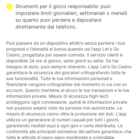
Strumenti per il gioco responsabile: puoi
impostare limiti giornalieri, settimanali o mensili
su quanto puoi perdere e depositare
direttamente dal telefono.
Puoi passare da un dispositivo all'altro senza perdere i tuoi
progressi o l'idoneità ai bonus quando usi l'app Let's Go
Casino, progettata per essere comoda. Il servizio clienti è
disponibile 24 ore al giorno, sette giorni su sette. Se hai
bisogno di aiuto, puoi sempre ottenerlo. L'app Let's Go Casino
garantisce la sicurezza dei giocatori crittografando tutte le
sue funzionalità. Tutte le tue informazioni personali e
finanziarie vengono crittografate dal momento in cui crei un
account. Questo mantiene al sicuro le tue transazioni e le tue
informazioni private. Misure di sicurezza high-tech
proteggono ogni connessione, quindi le informazioni private
non possono essere viste da persone non autorizzate. Le
misure di sicurezza vanno oltre la protezione dei dati. L'app
utilizza un generatore di numeri casuali per tutti i giochi,
garantendo risultati equi a ogni giro o carta distribuita. La
conformità alle principali normative del settore garantisce che
tutte le attività di gioco siano monitorate e controllate,