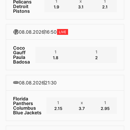
1
x
1
Pelicans
Detroit
1.9
3.1
2.1
Pistons
08.08.2026
16:50
Coco
1
1
Gauff
Paula
1.8
2
Badosa
08.08.2026
21:30
Florida
1
x
1
Panthers
Columbus
2.15
3.7
2.95
Blue Jackets