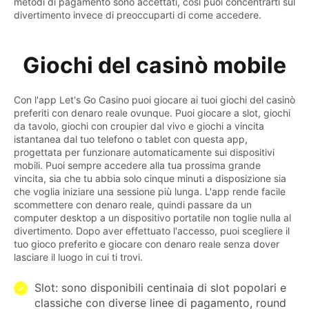
metodi di pagamento sono accettati, così puoi concentrarti sul
divertimento invece di preoccuparti di come accedere.
Giochi del casinò mobile
Con l'app Let's Go Casino puoi giocare ai tuoi giochi del casinò
preferiti con denaro reale ovunque. Puoi giocare a slot, giochi
da tavolo, giochi con croupier dal vivo e giochi a vincita
istantanea dal tuo telefono o tablet con questa app,
progettata per funzionare automaticamente sui dispositivi
mobili. Puoi sempre accedere alla tua prossima grande
vincita, sia che tu abbia solo cinque minuti a disposizione sia
che voglia iniziare una sessione più lunga. L'app rende facile
scommettere con denaro reale, quindi passare da un
computer desktop a un dispositivo portatile non toglie nulla al
divertimento. Dopo aver effettuato l'accesso, puoi scegliere il
tuo gioco preferito e giocare con denaro reale senza dover
lasciare il luogo in cui ti trovi.
Slot: sono disponibili centinaia di slot popolari e
classiche con diverse linee di pagamento, round