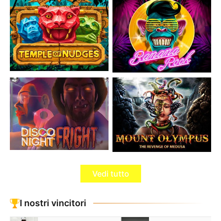
Vedi tutto
I nostri vincitori