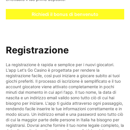
Richiedi il bonus di benvenuto
Registrazione
La registrazione è rapida e semplice per i nuovi giocatori.
L'app Let's Go Casino è progettata per rendere la
registrazione facile, così puoi iniziare a giocare subito ai tuoi
giochi preferiti. Il processo di iscrizione è semplificato e il tuo
account giocatore viene attivato completamente in pochi
minuti dal momento in cui apri l'app. Il tuo nome, la data di
nascita e un indirizzo email valido sono tutto ciò di cui hai
bisogno per iniziare. L'app ti guida attraverso ogni passaggio,
rendendo facile inserire le tue informazioni correttamente e in
modo sicuro. Un indirizzo email e una password sono tutto ciò
di cui la maggior parte delle persone in Italia ha bisogno per
registrarsi. Dovrai anche fornire il tuo nome legale completo, la