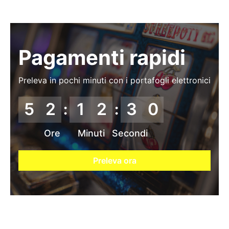
Pagamenti rapidi
Preleva in pochi minuti con i portafogli elettronici
5
2
1
2
2
8
:
:
Ore
Minuti
Secondi
Preleva ora