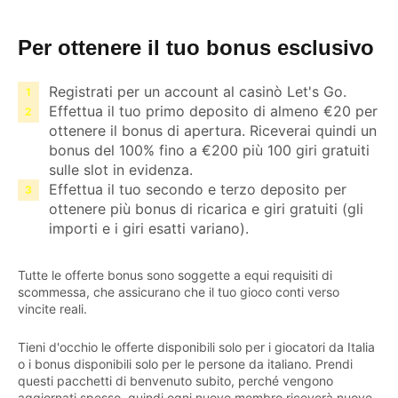
Per ottenere il tuo bonus esclusivo
Registrati per un account al casinò Let's Go.
Effettua il tuo primo deposito di almeno €20 per
ottenere il bonus di apertura. Riceverai quindi un
bonus del 100% fino a €200 più 100 giri gratuiti
sulle slot in evidenza.
Effettua il tuo secondo e terzo deposito per
ottenere più bonus di ricarica e giri gratuiti (gli
importi e i giri esatti variano).
Tutte le offerte bonus sono soggette a equi requisiti di
scommessa, che assicurano che il tuo gioco conti verso
vincite reali.
Tieni d'occhio le offerte disponibili solo per i giocatori da Italia
o i bonus disponibili solo per le persone da italiano. Prendi
questi pacchetti di benvenuto subito, perché vengono
aggiornati spesso, quindi ogni nuovo membro riceverà nuove