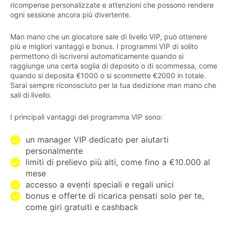
ricompense personalizzate e attenzioni che possono rendere
ogni sessione ancora più divertente.
Man mano che un giocatore sale di livello VIP, può ottenere
più e migliori vantaggi e bonus. I programmi VIP di solito
permettono di iscriversi automaticamente quando si
raggiunge una certa soglia di deposito o di scommessa, come
quando si deposita €1000 o si scommette €2000 in totale.
Sarai sempre riconosciuto per la tua dedizione man mano che
sali di livello.
I principali vantaggi del programma VIP sono:
un manager VIP dedicato per aiutarti
personalmente
limiti di prelievo più alti, come fino a €10.000 al
mese
accesso a eventi speciali e regali unici
bonus e offerte di ricarica pensati solo per te,
come giri gratuiti e cashback