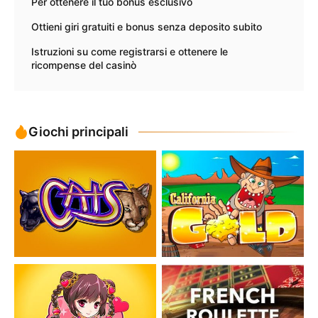
Per ottenere il tuo bonus esclusivo
Ottieni giri gratuiti e bonus senza deposito subito
Istruzioni su come registrarsi e ottenere le
ricompense del casinò
Metodi di deposito
Limiti di pagamento bassi e opzioni di prelievo
istantaneo
Giochi principali
Istruzioni per i prelievi istantanei
Offerte bonus del casinò mobile
Come richiedere il tuo bonus mobile
Programmi VIP esclusivi e promozioni fedeltà
Panoramica dei bonus del casinò Let's Go