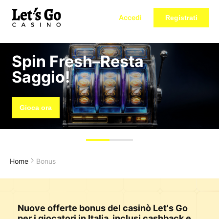
Accedi
Registrati
Spin Fresh–Resta
Saggio!
Gioca ora
Home
Bonus
Nuove offerte bonus del casinò Let's Go
per i giocatori in Italia, inclusi cashback e