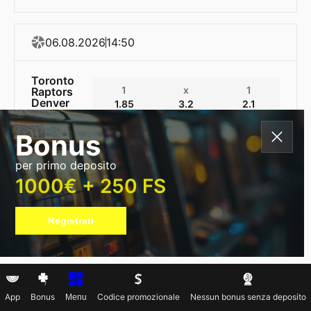
06.08.2026
14:50
Toronto
1
x
1
Raptors
Denver
1.85
3.2
2.1
Nuggets
Bonus
06.08.2026
15:00
per primo deposito
1000€ + 250 FS
Utah Jazz
1
x
1
Portland Trail
Registrati
2
3.8
1.9
Blazers
06.08.2026
20:00
App
Bonus
Codice promozionale
Nessun bonus senza deposito
Menu