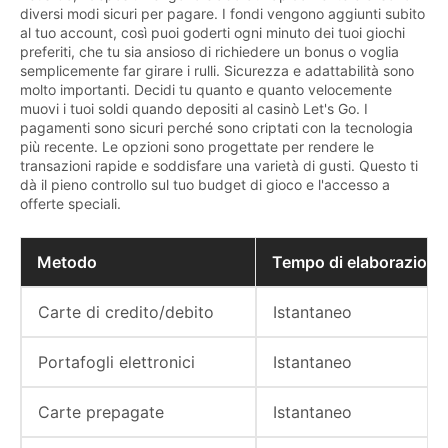
diversi modi sicuri per pagare. I fondi vengono aggiunti subito
al tuo account, così puoi goderti ogni minuto dei tuoi giochi
preferiti, che tu sia ansioso di richiedere un bonus o voglia
semplicemente far girare i rulli. Sicurezza e adattabilità sono
molto importanti. Decidi tu quanto e quanto velocemente
muovi i tuoi soldi quando depositi al casinò Let's Go. I
pagamenti sono sicuri perché sono criptati con la tecnologia
più recente. Le opzioni sono progettate per rendere le
transazioni rapide e soddisfare una varietà di gusti. Questo ti
dà il pieno controllo sul tuo budget di gioco e l'accesso a
offerte speciali.
Metodo
Tempo di elaborazione
Carte di credito/debito
Istantaneo
Portafogli elettronici
Istantaneo
Carte prepagate
Istantaneo