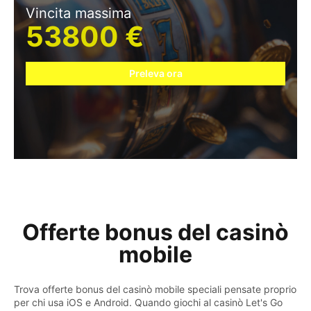
Vincita massima
53800 €
Preleva ora
Offerte bonus del casinò
mobile
Trova offerte bonus del casinò mobile speciali pensate proprio
per chi usa iOS e Android. Quando giochi al casinò Let's Go