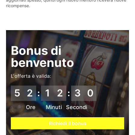
ricompense.
Bonus di
benvenuto
L'offerta è valida:
5
2
1
2
2
8
:
:
Ore
Minuti
Secondi
Richiedi il bonus