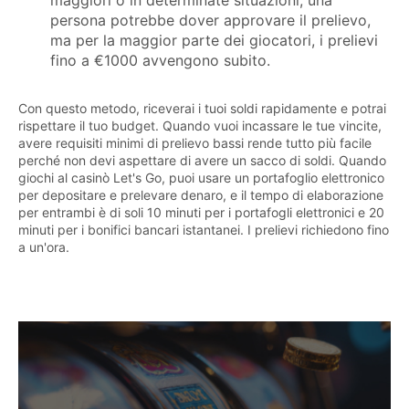
persona potrebbe dover approvare il prelievo,
ma per la maggior parte dei giocatori, i prelievi
fino a €1000 avvengono subito.
Con questo metodo, riceverai i tuoi soldi rapidamente e potrai
rispettare il tuo budget. Quando vuoi incassare le tue vincite,
avere requisiti minimi di prelievo bassi rende tutto più facile
perché non devi aspettare di avere un sacco di soldi. Quando
giochi al casinò Let's Go, puoi usare un portafoglio elettronico
per depositare e prelevare denaro, e il tempo di elaborazione
per entrambi è di soli 10 minuti per i portafogli elettronici e 20
minuti per i bonifici bancari istantanei. I prelievi richiedono fino
a un'ora.