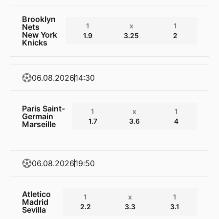
Brooklyn
1
x
1
Nets
New York
1.9
3.25
2
Knicks
06.08.2026
14:30
Paris Saint-
1
x
1
Germain
1.7
3.6
4
Marseille
06.08.2026
19:50
Atletico
1
x
1
Madrid
2.2
3.3
3.1
Sevilla