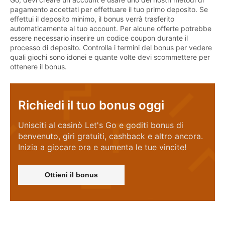
pagamento accettati per effettuare il tuo primo deposito. Se
effettui il deposito minimo, il bonus verrà trasferito
automaticamente al tuo account. Per alcune offerte potrebbe
essere necessario inserire un codice coupon durante il
processo di deposito. Controlla i termini del bonus per vedere
quali giochi sono idonei e quante volte devi scommettere per
ottenere il bonus.
Richiedi il tuo bonus oggi
Unisciti al casinò Let's Go e goditi bonus di
benvenuto, giri gratuiti, cashback e altro ancora.
Inizia a giocare ora e aumenta le tue vincite!
Ottieni il bonus