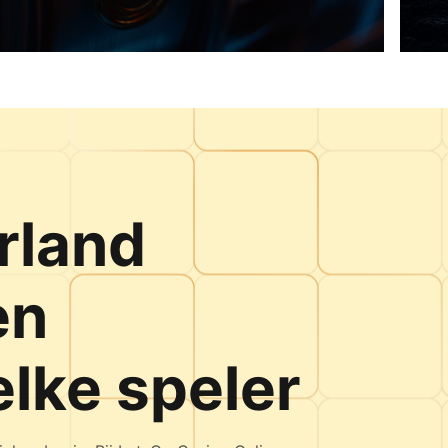
rland
en
lke speler