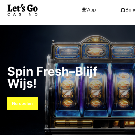
App
Bon
Spin Fresh–Blijf
Wijs!
Nu spelen