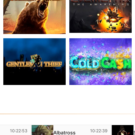
Nederland verdienen geld!
Casino
10:23:00
10:22:53
Drift