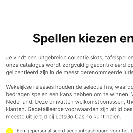
Spellen kiezen e
Je vindt een uitgebreide collectie slots, tafelspell
onze catalogus wordt zorgvuldig gecontroleerd op
gelicentieerd zijn in de meest gerenommeerde juris
Wekelijkse releases houden de selectie fris, waard
bedragen spelen een kans hebben om te winnen. W
Nederland. Deze omvatten welkomstbonussen, the
klanten. Gedetailleerde voorwaarden zijn altijd b
meeste uit je tijd bij LetsGo Casino kunt halen.
Een gepersonaliseerd accountdashboard voor het b