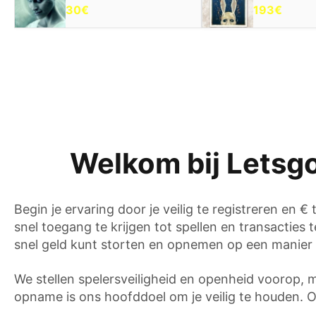
422€
30€
Welkom bij Letsgo
Begin je ervaring door je veilig te registreren en 
snel toegang te krijgen tot spellen en transacties
snel geld kunt storten en opnemen op een manier 
We stellen spelersveiligheid en openheid voorop,
opname is ons hoofddoel om je veilig te houden. On