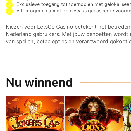
Exclusieve toegang tot toernooien met gelokalisee
VIP-programma met op niveaus gebaseerde voordele
Kiezen voor LetsGo Casino betekent het betreden
Nederland gebruikers. Met jouw behoeften wordt r
van spellen, betaalopties en verantwoord gokoptie
Nu winnend