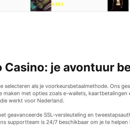
193€
 Casino: je avontuur be
€ te selecteren als je voorkeursbetaalmethode. Ons gest
 te maken met opties zoals e-wallets, kaartbetalingen
die werkt voor Nederland.
 met geavanceerde SSL-versleuteling en tweestapsauth
s supportteam is 24/7 beschikbaar om je te helpen in