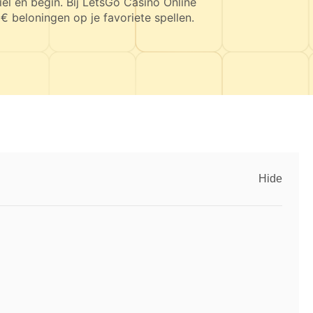
el en begin. Bij LetsGo Casino Online
€ beloningen op je favoriete spellen.
Hide