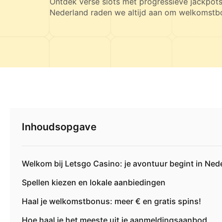
Ontdek verse slots met progressieve jackpots 
Nederland raden we altijd aan om welkomstbonu
Inhoudsopgave
Welkom bij Letsgo Casino: je avontuur begint in Ned
Spellen kiezen en lokale aanbiedingen
Haal je welkomstbonus: meer € en gratis spins!
Hoe haal je het meeste uit je aanmeldingsaanbod