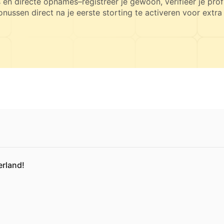
en directe opnames–registreer je gewoon, verifieer je profi
ssen direct na je eerste storting te activeren voor extra 
erland!