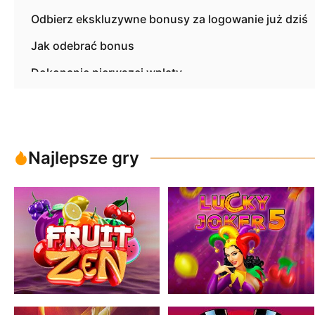
Odbierz ekskluzywne bonusy za logowanie już dziś
Jak odebrać bonus
Dokonanie pierwszej wpłaty
Popularne metody wpłaty
Jak wypłacić wygrane po zalogowaniu
Limity konta i odpowiedzialna gra
Najlepsze gry
Korzystaj z logowania mobilnego Let's Go Casino
Jak uzyskać dostęp do Let's Go Casino na urządzen
Najnowsze promocje dostępne po zalogowaniu
Ulepszone środki bezpieczeństwa chroniące użytk