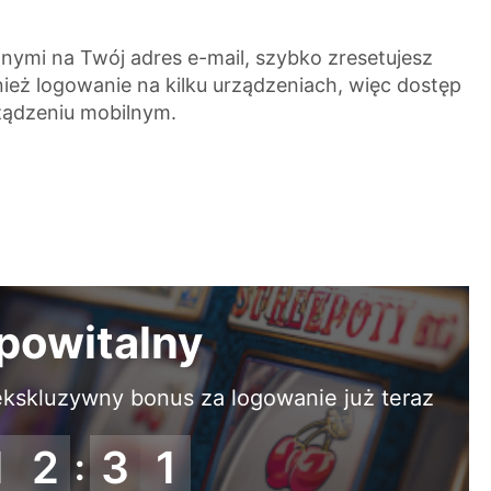
łanymi na Twój adres e-mail, szybko zresetujesz
nież logowanie na kilku urządzeniach, więc dostęp
rządzeniu mobilnym.
powitalny
ekskluzywny bonus za logowanie już teraz
1
2
2
9
: