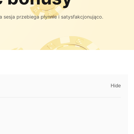
sesja przebiega płynnie i satysfakcjonująco.
Hide