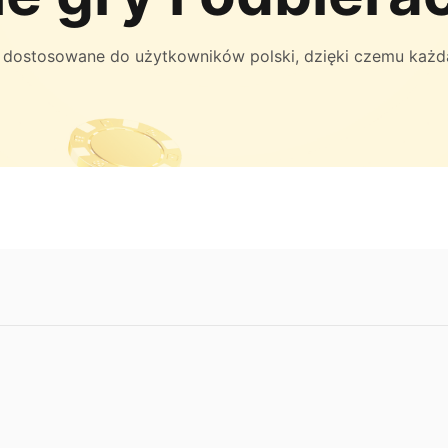
dostosowane do użytkowników polski, dzięki czemu każda 