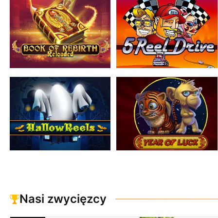
Nasi zwycięzcy