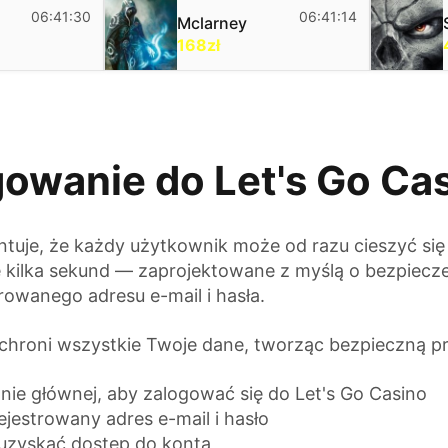
06:41:38
06:41:30
id
Einstein
373zł
owanie do Let's Go Ca
ntuje, że każdy użytkownik może od razu cieszyć si
e kilka sekund — zaprojektowane z myślą o bezpiec
owanego adresu e-mail i hasła.
hroni wszystkie Twoje dane, tworząc bezpieczną p
ronie głównej, aby zalogować się do Let's Go Casino
estrowany adres e-mail i hasło
t uzyskać dostęp do konta