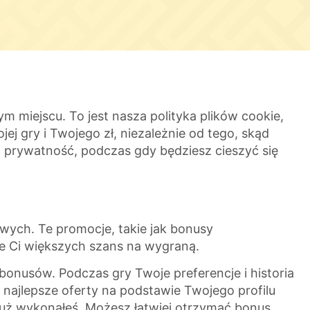
 miejscu. To jest nasza polityka plików cookie,
j gry i Twojego zł, niezależnie od tego, skąd
 prywatność, podczas gdy będziesz cieszyć się
wych. Te promocje, takie jak bonusy
ie Ci większych szans na wygraną.
 bonusów. Podczas gry Twoje preferencje i historia
najlepsze oferty na podstawie Twojego profilu
 już wykonałeś. Możesz łatwiej otrzymać bonus