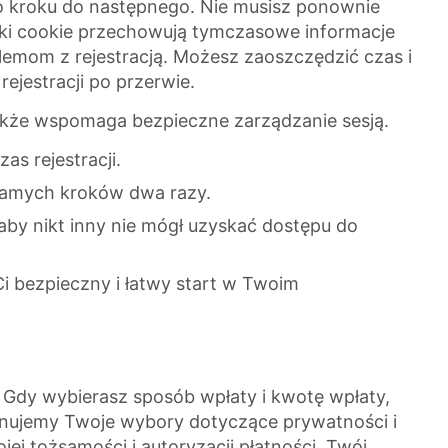
 kroku do następnego. Nie musisz ponownie
pliki cookie przechowują tymczasowe informacje
mom z rejestracją. Możesz zaoszczędzić czas i
ejestracji po przerwie.
akże wspomaga bezpieczne zarządzanie sesją.
as rejestracji.
 samych kroków dwa razy.
aby nikt inny nie mógł uzyskać dostępu do
Ci bezpieczny i łatwy start w Twoim
Gdy wybierasz sposób wpłaty i kwotę wpłaty,
 Szanujemy Twoje wybory dotyczące prywatności i
ej tożsamości i autoryzacji płatności. Twój