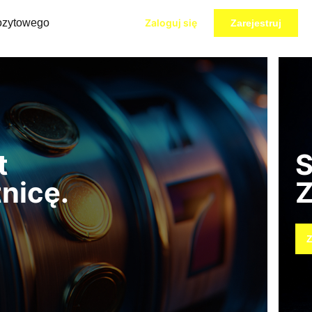
ozytowego
Zaloguj się
Zarejestruj
t
S
tnicę.
Z
Z