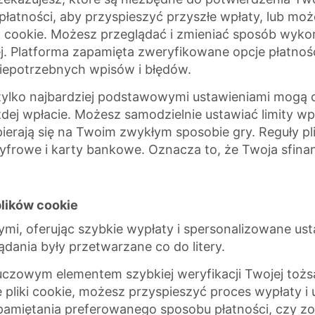
atności, aby przyspieszyć przyszłe wpłaty, lub m
ów cookie. Możesz przeglądać i zmieniać sposób wyko
j. Platforma zapamięta zweryfikowane opcje płatności,
 niepotrzebnych wpisów i błędów.
z tylko najbardziej podstawowymi ustawieniami mog
żdej wpłacie. Możesz samodzielnie ustawiać limity wpł
opierają się na Twoim zwykłym sposobie gry. Reguły p
 cyfrowe i karty bankowe. Oznacza to, że Twoja sfi
plików cookie
ymi, oferując szybkie wypłaty i spersonalizowane ust
ądania były przetwarzane co do litery.
uczowym elementem szybkiej weryfikacji Twojej toż
 pliki cookie, możesz przyspieszyć proces wypłaty i 
apamiętania preferowanego sposobu płatności, czy zo