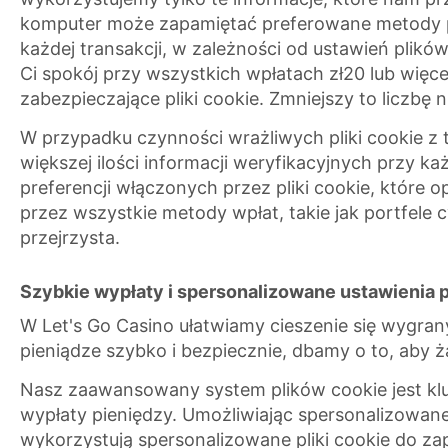
komputer może zapamiętać preferowane metody pł
każdej transakcji, w zależności od ustawień plik
Ci spokój przy wszystkich wpłatach zł20 lub więce
zabezpieczające pliki cookie. Zmniejszy to liczbę
W przypadku czynności wrażliwych pliki cookie 
większej ilości informacji weryfikacyjnych przy ka
preferencji włączonych przez pliki cookie, które 
przez wszystkie metody wpłat, takie jak portfele
przejrzysta.
Szybkie wypłaty i spersonalizowane ustawienia 
W Let's Go Casino ułatwiamy cieszenie się wygran
pieniądze szybko i bezpiecznie, dbamy o to, aby ż
Nasz zaawansowany system plików cookie jest kl
wypłaty pieniędzy. Umożliwiając spersonalizowane
wykorzystują spersonalizowane pliki cookie do z