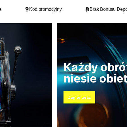
a
Kod promocyjny
Brak Bonusu Dep
Każdy obró
niesie obie
Zagraj teraz