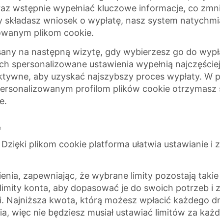
az wstępnie wypełniać kluczowe informacje, co zmni
Gdy składasz wniosek o wypłatę, nasz system natychm
izowanym plikom cookie.
any na następną wizytę, gdy wybierzesz go do wypła
h spersonalizowane ustawienia wypełnią najczęściej
 aktywne, aby uzyskać najszybszy proces wypłaty. W 
spersonalizowanym profilom plików cookie otrzymasz
e.
e
Dzięki plikom cookie platforma ułatwia ustawianie i
enia, zapewniając, że wybrane limity pozostają takie
 limity konta, aby dopasować je do swoich potrzeb i 
ji. Najniższa kwota, którą możesz wpłacić każdego dni
a, więc nie będziesz musiał ustawiać limitów za każ