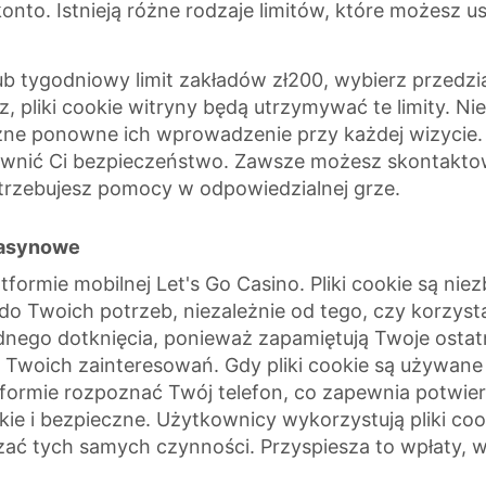
to. Istnieją różne rodzaje limitów, które możesz usta
 lub tygodniowy limit zakładów zł200, wybierz przed
sz, pliki cookie witryny będą utrzymywać te limity. N
czne ponowne ich wprowadzenie przy każdej wizycie. J
nić Ci bezpieczeństwo. Zawsze możesz skontaktować 
otrzebujesz pomocy w odpowiedzialnej grze.
kasynowe
formie mobilnej Let's Go Casino. Pliki cookie są ni
o Twoich potrzeb, niezależnie od tego, czy korzysta
nego dotknięcia, ponieważ zapamiętują Twoje ostatni
 Twoich zainteresowań. Gdy pliki cookie są używane
tformie rozpoznać Twój telefon, co zapewnia potwier
ie i bezpieczne. Użytkownicy wykorzystują pliki cook
ać tych samych czynności. Przyspiesza to wpłaty, wy