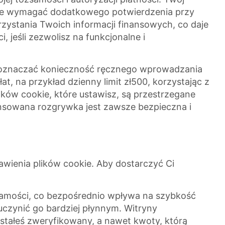
oże wymagać dodatkowego potwierdzenia przy
rzystania Twoich informacji finansowych, co daje
 jeśli zezwolisz na funkcjonalne i
ą oznaczać konieczność ręcznego wprowadzania
at, na przykład dzienny limit zł500, korzystając z
lików cookie, które ustawisz, są przestrzegane
nansowana rozgrywka jest zawsze bezpieczna i
awienia plików cookie. Aby dostarczyć Ci
samości, co bezpośrednio wpływa na szybkość
uczynić go bardziej płynnym. Witryny
stałeś zweryfikowany, a nawet kwoty, którą